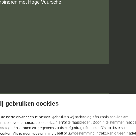
mbineren met Hoge Vuursche
ij gebruiken cookies
de beste ervaringen te bieden, gebruiken wij technologieën zoals cookies om
ormatie over je apparaat op te slaan en/of te raadplegen. Door in te stemmen met d
hnologieën kunnen wij gegevens zoals surfgedrag of unieke ID's op deze site
werken. Als je geen toestemming geeft of uw toestemming intrekt, kan dit een nade