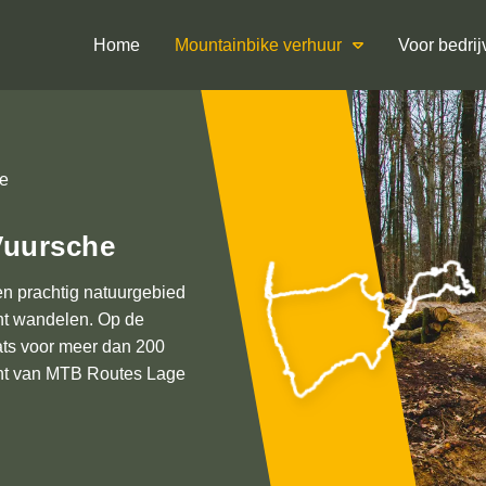
Home
Mountainbike verhuur
Voor bedrij
e
Vuursche
en prachtig natuurgebied
unt wandelen. Op de
aats voor meer dan 200
punt van MTB Routes Lage