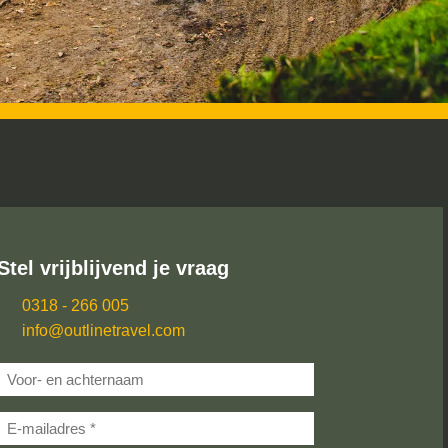
Stel vrijblijvend je vraag
0318 - 266 005
info@outlinetravel.com
V
o
E
o