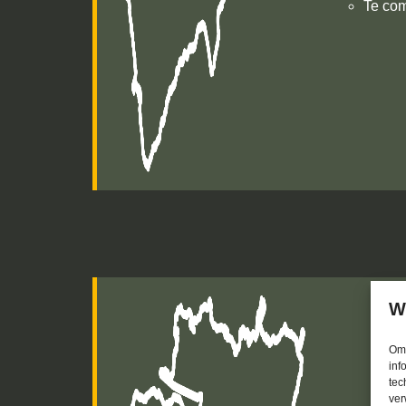
Te co
W
Om 
inf
tec
ver