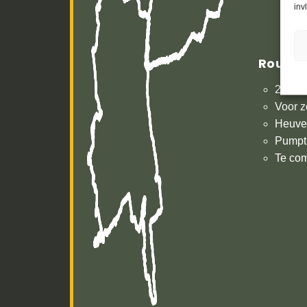
inv
Route 
22 km
Voor z
Heuvel
Pumpt
Te co