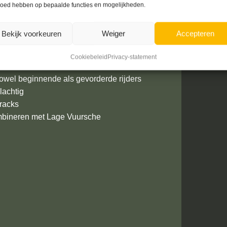
loed hebben op bepaalde functies en mogelijkheden.
Bekijk voorkeuren
Weiger
Accepteren
Hoge Vuursche
Cookiebeleid
Privacy-statement
owel beginnende als gevorderde rijders
achtig
racks
mbineren met Lage Vuursche