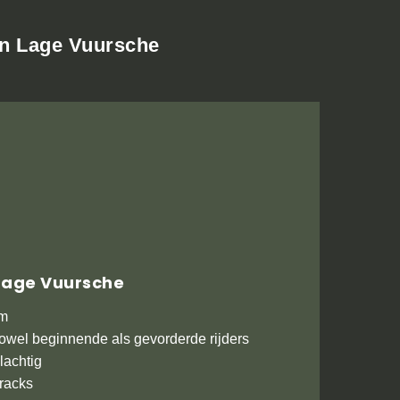
an Lage Vuursche
Lage Vuursche
km
owel beginnende als gevorderde rijders
achtig
racks