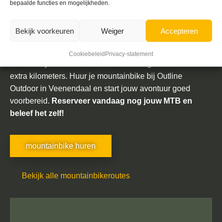
wilt rijden
bepaalde functies en mogelijkheden.
Mountainbike route Leersum biedt alles wat je zoekt in
Bekijk voorkeuren
Weiger
Accepteren
een uitdagende rit: hoogteverschillen, technische
singletracks, prachtige natuur en horeca dichtbij. De route
Cookiebeleid
Privacy-statement
is makkelijk te combineren met Amerongen en Zeist voor
extra kilometers. Huur je mountainbike bij Outline
Outdoor in Veenendaal en start jouw avontuur goed
voorbereid.
Reserveer vandaag nog jouw MTB en
beleef het zelf!
mountainbike huren
Bekijk alle mountainbikeroutes