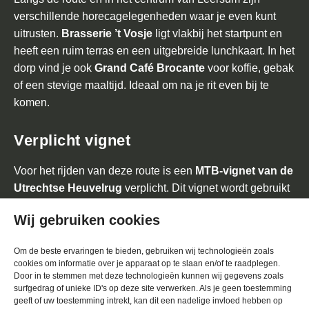
verschillende horecagelegenheden waar je even kunt
uitrusten.
Brasserie ’t Vosje
ligt vlakbij het startpunt en
heeft een ruim terras en een uitgebreide lunchkaart. In het
dorp vind je ook
Grand Café Brocante
voor koffie, gebak
of een stevige maaltijd. Ideaal om na je rit even bij te
komen.
Verplicht vignet
Voor het rijden van deze route is een
MTB-vignet van de
Utrechtse Heuvelrug
verplicht. Dit vignet wordt gebruikt
voor het onderhoud van de paden. Als je je mountainbike
Wij gebruiken cookies
huurt bij Outline Outdoor, hoef je daar niet meer naar om
te kijken: het vignet zit standaard bij de huurprijs
Om de beste ervaringen te bieden, gebruiken wij technologieën zoals
inbegrepen.
cookies om informatie over je apparaat op te slaan en/of te raadplegen.
Door in te stemmen met deze technologieën kunnen wij gegevens zoals
surfgedrag of unieke ID's op deze site verwerken. Als je geen toestemming
Kortom: dit is waarom je deze route
geeft of uw toestemming intrekt, kan dit een nadelige invloed hebben op