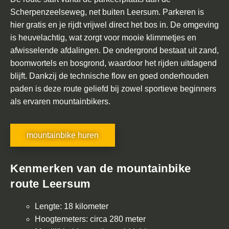
o
Scherpenzeelseweg, net buiten Leersum. Parkeren is
r
hier gratis en je rijdt vrijwel direct het bos in. De omgeving
b
is heuvelachtig, wat zorgt voor mooie klimmetjes en
e
afwisselende afdalingen. De ondergrond bestaat uit zand,
d
boomwortels en bosgrond, waardoor het rijden uitdagend
r
blijft. Dankzij de technische flow en goed onderhouden
i
paden is deze route geliefd bij zowel sportieve beginners
j
als ervaren mountainbikers.
v
e
mountainbike huren
n
V
Kenmerken van de mountainbike
o
route Leersum
o
r
Lengte: 18 kilometer
s
Hoogtemeters: circa 280 meter
c