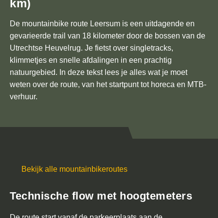
km)
t
a
De mountainbike route Leersum is een uitdagende en
i
gevarieerde trail van 18 kilometer door de bossen van de
n
Utrechtse Heuvelrug. Je fietst over singletracks,
b
klimmetjes en snelle afdalingen in een prachtig
i
natuurgebied. In deze tekst lees je alles wat je moet
k
weten over de route, van het startpunt tot horeca en MTB-
e
verhuur.
v
e
r
h
u
u
Bekijk alle mountainbikeroutes
r
Technische flow met hoogtemeters
V
o
De route start vanaf de parkeerplaats aan de