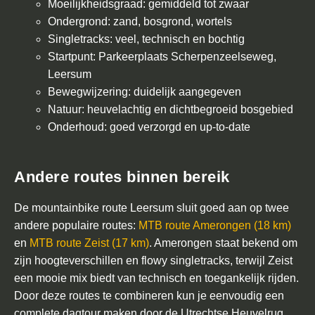
Moeilijkheidsgraad: gemiddeld tot zwaar
h
Ondergrond: zand, bosgrond, wortels
o
Singletracks: veel, technisch en bochtig
l
Startpunt: Parkeerplaats Scherpenzeelseweg,
e
Leersum
n
Bewegwijzering: duidelijk aangegeven
Natuur: heuvelachtig en dichtbegroeid bosgebied
O
Onderhoud: goed verzorgd en up-to-date
v
e
Andere routes binnen bereik
r
o
De mountainbike route Leersum sluit goed aan op twee
n
andere populaire routes:
MTB route Amerongen (18 km)
s
en
MTB route Zeist (17 km)
. Amerongen staat bekend om
zijn hoogteverschillen en flowy singletracks, terwijl Zeist
C
een mooie mix biedt van technisch en toegankelijk rijden.
o
Door deze routes te combineren kun je eenvoudig een
n
complete dagtour maken door de Utrechtse Heuvelrug.