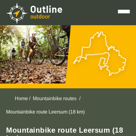
H
o
m
e
Home
Mountainbike routes
M
Mountainbike route Leersum (18 km)
o
u
Mountainbike route Leersum (18
n