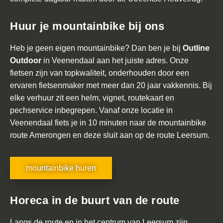
t
a
Huur je mountainbike bij ons
c
t
Heb je geen eigen mountainbike? Dan ben je bij
Outline
Outdoor
in Veenendaal aan het juiste adres. Onze
fietsen zijn van topkwaliteit, onderhouden door een
ervaren fietsenmaker met meer dan 20 jaar vakkennis. Bij
elke verhuur zit een helm, vignet, routekaart en
pechservice inbegrepen. Vanaf onze locatie in
Veenendaal fiets je in 10 minuten naar de mountainbike
route Amerongen en deze sluit aan op de route Leersum.
mountainbike huren
Horeca in de buurt van de route
Langs de route en in het centrum van Leersum zijn