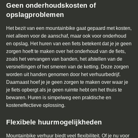
c
Geen onderhoudskosten of
h
opslagproblemen
o
l
Het bezit van een mountainbike gaat gepaard met kosten,
e
niet alleen voor de aanschaf, maar ook voor onderhoud
n
en opslag. Het huren van een fiets betekent dat je je geen
zorgen hoeft te maken over het onderhoud van de fiets,
O
zoals het vervangen van banden, het afstellen van de
v
versnellingen of het smeren van de ketting. Deze zorgen
e
worden uit handen genomen door het verhuurbedrijf.
r
Daarnaast hoef je je geen zorgen te maken over waar je
o
je fiets opbergt als je geen ruimte hebt om het thuis te
n
bewaren. Huren is simpelweg een praktische en
s
kosteneffectieve oplossing.
C
Flexibele huurmogelijkheden
o
n
Mountainbike verhuur biedt veel flexibiliteit. Of je nu voor