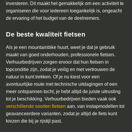
o
investeren. Dit maakt het gemakkelijk om een activiteit te
o
organiseren die voor iedereen toegankelijk is, ongeacht
r
de ervaring of het budget van de deelnemers.
b
e
De beste kwaliteit fietsen
d
r
Als je een mountainbike huurt, weet je dat je gebruik
i
maakt van goed onderhouden, professionele fietsen.
j
Verhuurbedrijven zorgen ervoor dat hun fietsen in
v
topconditie zijn, zodat je veilig en met vertrouwen de
e
natuur in kunt trekken. Of je nu kiest voor een
n
avontuurlijke route met technische uitdagingen of een
meer ontspannen tocht, je hebt altijd de juiste uitrusting
V
tot je beschikking. Verhuurbedrijven bieden vaak ook
o
verschillende soorten fietsen
aan, van instapmodellen tot
o
geavanceerdere varianten, zodat je altijd de fiets kunt
r
kiezen die bij je rijstijl past.
s