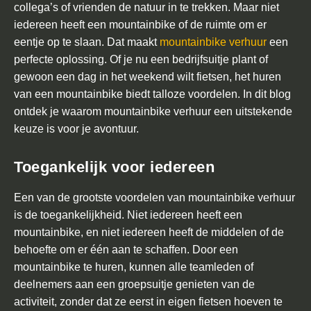
collega’s of vrienden de natuur in te trekken. Maar niet
t
iedereen heeft een mountainbike of de ruimte om er
a
eentje op te slaan. Dat maakt
mountainbike verhuur
een
i
perfecte oplossing. Of je nu een bedrijfsuitje plant of
n
gewoon een dag in het weekend wilt fietsen, het huren
b
van een mountainbike biedt talloze voordelen. In dit blog
i
ontdek je waarom mountainbike verhuur een uitstekende
k
keuze is voor je avontuur.
e
v
Toegankelijk voor iedereen
e
r
Een van de grootste voordelen van mountainbike verhuur
h
is de toegankelijkheid. Niet iedereen heeft een
u
mountainbike, en niet iedereen heeft de middelen of de
u
behoefte om er één aan te schaffen. Door een
r
mountainbike te huren, kunnen alle teamleden of
deelnemers aan een groepsuitje genieten van de
V
activiteit, zonder dat ze eerst in eigen fietsen hoeven te