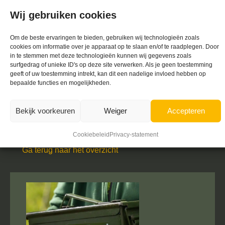
alles makkelijker
Wij gebruiken cookies
Of je nu een sportieve uitdaging zoekt voor je team, of
gewoon een leuke manier om van de natuur te genieten,
Om de beste ervaringen te bieden, gebruiken wij technologieën zoals
cookies om informatie over je apparaat op te slaan en/of te raadplegen. Door
mountainbike verhuur biedt de perfecte oplossing. Het
in te stemmen met deze technologieën kunnen wij gegevens zoals
zorgt voor toegankelijkheid, flexibiliteit, en de garantie
surfgedrag of unieke ID's op deze site verwerken. Als je geen toestemming
geeft of uw toestemming intrekt, kan dit een nadelige invloed hebben op
van kwaliteitsmateriaal zonder dat je hoeft te investeren
bepaalde functies en mogelijkheden.
in een eigen fiets. Dit maakt het ideaal voor zowel
bedrijven als recreatieve uitjes. De mogelijkheden zijn
Bekijk voorkeuren
Weiger
Accepteren
eindeloos, en het huren van een mountainbike maakt de
ervaring toegankelijker en zorgelozer.
Cookiebeleid
Privacy-statement
Ga terug naar het overzicht